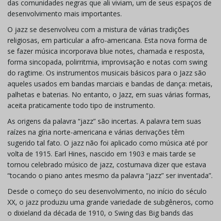
das comunidades negras que ali viviam, um de seus espaços de
desenvolvimento mais importantes.
O jazz se desenvolveu com a mistura de várias tradições
religiosas, em particular a afro-americana. Esta nova forma de
se fazer música incorporava blue notes, chamada e resposta,
forma sincopada, polirritmia, improvisação e notas com swing
do ragtime. Os instrumentos musicais básicos para o Jazz são
aqueles usados em bandas marciais e bandas de dança: metais,
palhetas e baterias. No entanto, o Jazz, em suas várias formas,
aceita praticamente todo tipo de instrumento.
As origens da palavra “jazz” são incertas. A palavra tem suas
raízes na gíria norte-americana e várias derivações têm
sugerido tal fato. O jazz não foi aplicado como música até por
volta de 1915. Earl Hines, nascido em 1903 e mais tarde se
tornou celebrado músico de jazz, costumava dizer que estava
“tocando o piano antes mesmo da palavra “jazz” ser inventada”.
Desde o começo do seu desenvolvimento, no início do século
XX, o jazz produziu uma grande variedade de subgêneros, como
o dixieland da década de 1910, o Swing das Big bands das